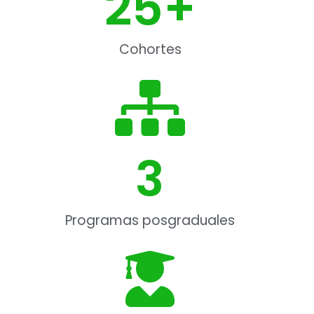
25
+
Cohortes​
3
Programas posgraduales