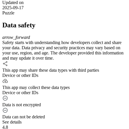
de gol?🧐 Diccionario de apuestas deportivas.
Updated on
2025-09-17
Puzzle
Data safety
arrow_forward
Safety starts with understanding how developers collect and share
your data. Data privacy and security practices may vary based on
your use, region, and age. The developer provided this information
and may update it over time.
This app may share these data types with third parties
Device or other IDs
This app may collect these data types
Device or other IDs
Data is not encrypted
Data can not be deleted
See details
4.8