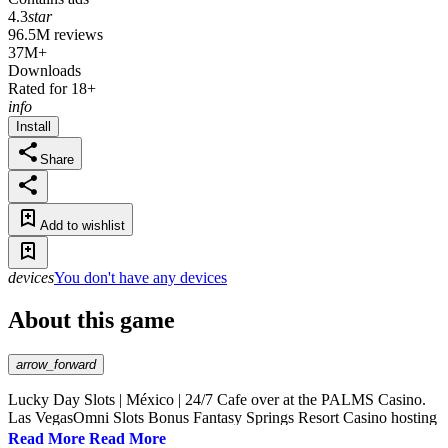
4.3
star
96.5M reviews
37M+
Downloads
Rated for 18+
info
Install
Share
Add to wishlist
devices
You don't have any devices
About this game
arrow_forward
Lucky Day Slots | México | 24/7 Cafe over at the PALMS Casino.
Las VegasOmni Slots Bonus Fantasy Springs Resort Casino hosting
company-wide job fair 10 a.m. to 4 p.m.Poke Draw ¿Qué es la línea
Read More