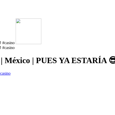
 | México | PUES YA ESTARÍA 😎
casino