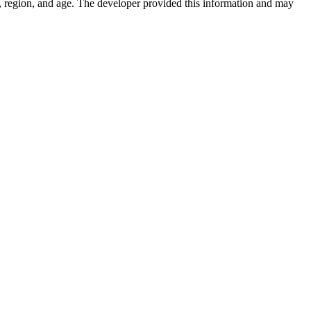
e, region, and age. The developer provided this information and may
ino
Clover Magic Casino App Apk
es Garden Paris Las Vegas best espresso martini expensive cocktail
ench
et by Day 48 #casino #gambling #money
o, Azteca 7, A+ y ADN40