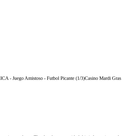
 - Juego Amistoso - Futbol Picante (1/3)Casino Mardi Gras