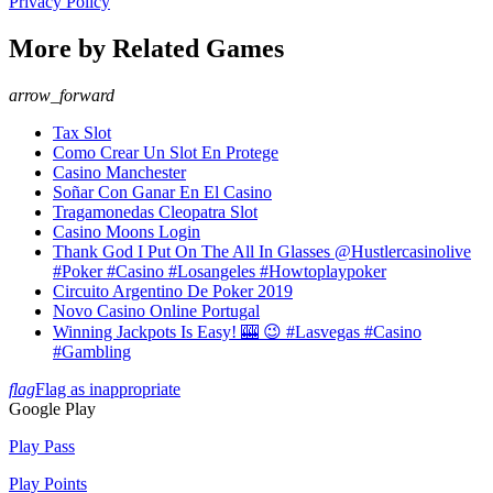
Privacy Policy
More by Related Games
arrow_forward
Tax Slot
Como Crear Un Slot En Protege
Casino Manchester
Soñar Con Ganar En El Casino
Tragamonedas Cleopatra Slot
Casino Moons Login
Thank God I Put On The All In Glasses @Hustlercasinolive
#Poker #Casino #Losangeles #Howtoplaypoker
Circuito Argentino De Poker 2019
Novo Casino Online Portugal
Winning Jackpots Is Easy! 🎰 😉 #Lasvegas #Casino
#Gambling
flag
Flag as inappropriate
Google Play
Play Pass
Play Points