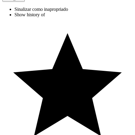
Sinalizar como inapropriado
Show history of