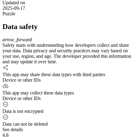
Casino De Angeles En Tepic Casino Royale - Ian Fleming | BR
Updated on
#86.
2025-09-17
Puzzle
Data safety
arrow_forward
Safety starts with understanding how developers collect and share
your data. Data privacy and security practices may vary based on
your use, region, and age. The developer provided this information
and may update it over time.
This app may share these data types with third parties
Device or other IDs
This app may collect these data types
Device or other IDs
Data is not encrypted
Data can not be deleted
See details
4.8