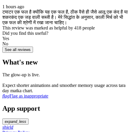
1 hours ago
टमाटर एक फल है क्योंकि यह एक फल है, ठीक वैसे ही जैसे आलू एक कंद है या
शकरकंद एक जड़ वाली सब्जी है। मेरे सिद्धांत के अनुसार, काली मिर्च को भी
एक फल की श्रेणी में रखा जाना चाहिए।
This review was marked as helpful by 418 people
Did you find this useful?
Yes
No
See all reviews
What's new
The glow‑up is live.
Expect shorter animations and smoother memory usage across tara
day matka chart.
flag
Flag as inappropriate
App support
expand_less
shield