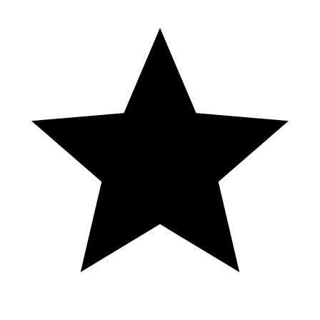
Classic Speed Blackjack 26 | México | Wheel of Fortune Slot
tournament Las Vegas
Hard Rock
Seminole Casino Free
Xyz Casino
Social Casino
Play
Real Money
¡EL CALIENTE
APLAUSÓMETRO
Mardi Gras Hotel
Barona Resort &
DE RIVER EN EL
& Casino - Las
Casino*July 10, 2024
MONUMENTAL! |
Vegas, NV
#Shorts
CAESARS
🏆PARLAY
The $7.77 Burger &
PALACE
Fries DEAL at The
GANADOR ✅LIGA
CASINO
Downtown Grand,
MX🚨🎩LLÉVATE
FORUM SHOPS
Downtown Las Vegas
UNA LANA💵 #shorts
POV TOUR
West End LIVE 2019: Magic Mike Live
performance (Sunday)
Unlocking Stake’s full potential starts with one Stake Code: SKY. In
this video, I’ll walk you through how to activate the Stake Code and
claim real benefits like: 🔓 5% Rakeback on every bet 🎯 Access to