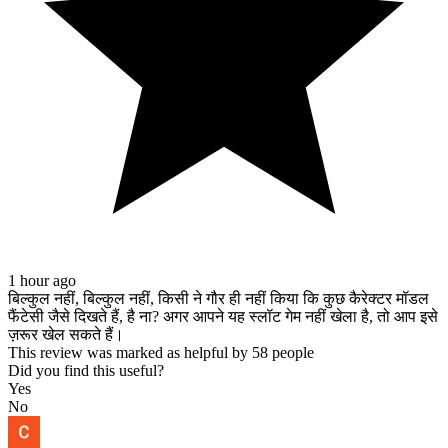
1 hour ago
बिल्कुल नहीं, बिल्कुल नहीं, किसी ने गौर ही नहीं किया कि कुछ कैरेक्टर मॉडल
फैंटेसी जैसे दिखते हैं, है ना? अगर आपने यह स्लॉट गेम नहीं खेला है, तो आप इसे
ज़रूर खेल सकते हैं।
This review was marked as helpful by 58 people
Did you find this useful?
Yes
No