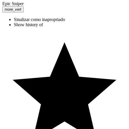
Epic Sniper
more_vert
Sinalizar como inapropriado
Show history of