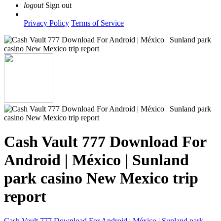
logout
Sign out
Privacy Policy
Terms of Service
Cash Vault 777 Download For
Android | México | Sunland
park casino New Mexico trip
report
Cash Vault 777 Download For Android | México | Sunland park