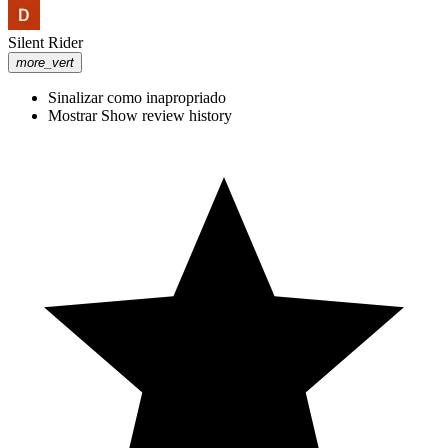
https://www.youtube.com/@ruletatest 📩 Contacto/colaboraciones:
[email protected]
🎵 Música de fondo creada con IA: Suno.ai 📅
Silent Rider
Subimos nuevos test cada semana. ¡Activa la campanita! 🔔
more_vert
#ApuestaInteligente #Ruletatest #DineroOnline #JuegoResponsable
#Ruleta #EstrategiaDeRuleta #Casino #Apuestas #DineroOnline
Sinalizar como inapropriado
#JuegoResponsable #Ruletatest #sistemasderuleta #ruleta
Mostrar Show review history