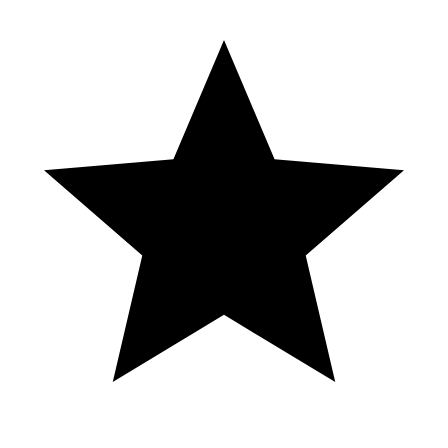
eSports son una forma popular de que los jugadores profesionales de
videojuegos ganen grandes premios. El año pasado, se otorgaron
más de 150 millones de euros en 3500 torneos, y un jugador en
concreto ganó 4 millones de euros gracias a la plataforma.
KingofPrizes.com Algo positivo de esta plataforma frente a otras, y
que la diferencia de ellas, es que está en español al completo.
Cuando te registras en ella verás que hay formas muy diferentes de
poder ganar dinero: haciendo encuestas, con juegos de azar,
concursos o jugando. Entre sus juegos está el Counter Strike: Global
Offensive, que es el juego de armas y disparos más descargado a
nivel mundial. El dinero acumulado en tokens se puede pasar a
Paypal o a tarjetas de regalo.
Red-Hotts-Live - Reel #7 - Casino Lounge
Show - Confetti Entertainment
big win on great immortal slots. please smashed the 👍 and
subscribe button.
Casino - Diamante Electrico (cover por
Sincronía)