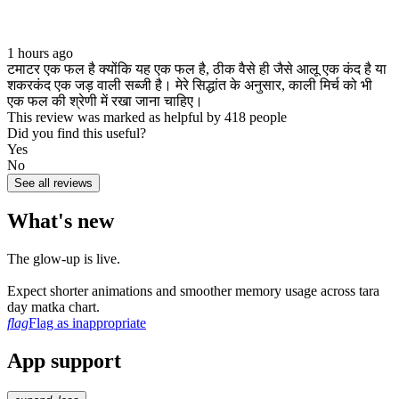
1 hours ago
टमाटर एक फल है क्योंकि यह एक फल है, ठीक वैसे ही जैसे आलू एक कंद है या
शकरकंद एक जड़ वाली सब्जी है। मेरे सिद्धांत के अनुसार, काली मिर्च को भी
एक फल की श्रेणी में रखा जाना चाहिए।
This review was marked as helpful by 418 people
Did you find this useful?
Yes
No
See all reviews
What's new
The glow‑up is live.
Expect shorter animations and smoother memory usage across tara
day matka chart.
flag
Flag as inappropriate
App support