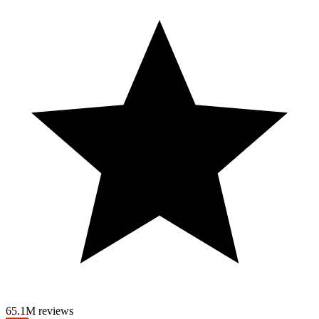
Click here for the best price:
https://producthim.shop/product/56816/pc-accessories-connectors-
pro-10-pk-pc-computer-back-slot-cover-12cm-height-2cm-width-
pci-l-bl This is an Affiliate link Pc Accessories - Connectors Pro 10-
PK PC Computer Back Slot Cover 12cm Height & 2cm Width, PCI
L Blank Stainless Steel Bracket, 10-Pack Pc Accessories -
Connectors Pro 10-PK PC Computer Back Slot Cover 12cm Height
& 2cm Width, PCI L Blank Stainless Steel Bracket, 10-Pack This
presentation contains images that were used under a Creative
Commons License.
Palace Station Casino Walkthrough - 10-
21-23 w/ Narration
I just played the Fire’n’Hot slot machine on 2X.GAME for 3
minutes in demo mode — turned my balance from 26,000 to 26,500
without even knowing the rules! 😅 This was my first time, so it’s all
about exploring and having fun. I’ll learn the game mechanics and
share some educational videos soon. For now, enjoy this relaxing,
no-commentary gameplay with music only. 🎰 Game: Fire’n’Hot 🎮
Mode: Demo (Fun Mode Only) 🎧 Music Only – No talking ⚠️
This content is for entertainment purposes only. #SlotGame
65.1M reviews