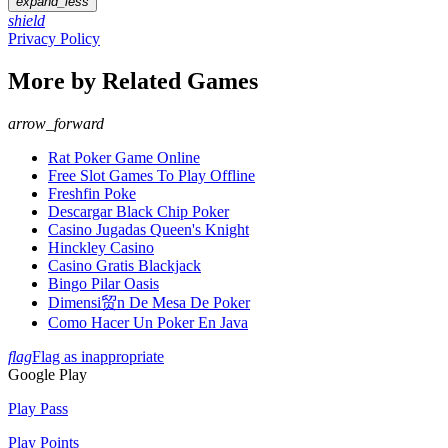
expand_less
shield
Privacy Policy
More by Related Games
arrow_forward
Rat Poker Game Online
Free Slot Games To Play Offline
Freshfin Poke
Descargar Black Chip Poker
Casino Jugadas Queen's Knight
Hinckley Casino
Casino Gratis Blackjack
Bingo Pilar Oasis
Dimensi贸n De Mesa De Poker
Como Hacer Un Poker En Java
flag
Flag as inappropriate
Google Play
Play Pass
Play Points