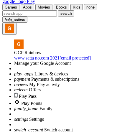
google_logo Play
Games
Apps
Movies
Books
Kids
none
search
help_outline
GCP Rainbow
www.satta no.com 2021[email protected]
Manage your Google Account
play_apps
Library & devices
payment
Payments & subscriptions
reviews
My Play activity
redeem
Offers
Play Pass
Play Points
family_home
Family
settings
Settings
switch_account
Switch account