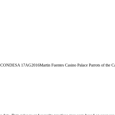
ESA 17AG2016Martin Fuentes Casino Palace Parrots of the Carib