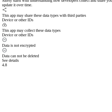
Safety starts with understanding how developers collect and share yo
update it over time.
This app may share these data types with third parties
Device or other IDs
This app may collect these data types
Device or other IDs
Data is not encrypted
Data can not be deleted
See details
4.8
Bogata C
Gold Mine Slots
BUILDING A NEW METRO IN MY CITY
Ruby Fortune Casino
1ra parte: Juegos y apuestas online entre los
Upgrade ASUS TUF A
adolescentes y jóvenes
almacenamiento, caract
Oscar - Casino de Mexicali