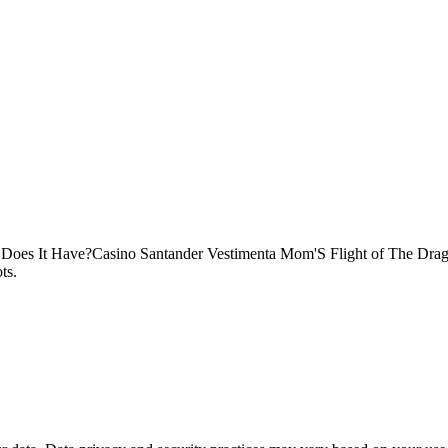
es It Have?Casino Santander Vestimenta Mom'S Flight of The Drago
ts.