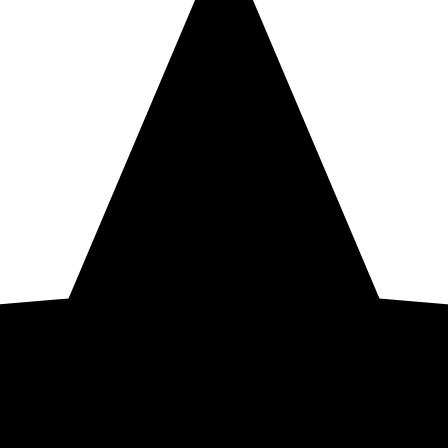
 emblemática del casino . Es importante tener en cuenta que para ya real
th Grand Casino) | DanMachi Memoria Fre
s sociales: facebook Fan Page : https://www.facebook.com/Alejandroren
stas estos son los favoritos #america #cruzaz
tal Para El Golpe Al Casino. Se Despide Su Jack Leonel Por Hoy :D 
Para Avisales Cuando Salga Mi Video Nuevo ;) Thanks For Watchin
eluxe Casino. BONUS Scroll down...
n el Viejo Tampico" protagonizada por "el charro cantor" Jorge Negret
fue una adaptación de la novela "El rugido del paraíso" del escritor M
onas de Telepizza 🍔🍕Pídelas por 8'95€ c/u
r entertainment purposes only. Please gamble responsibly. The purpos