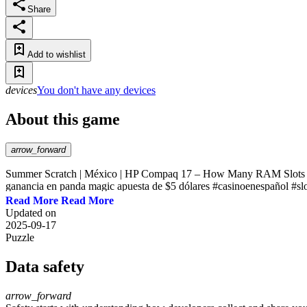
Share
Add to wishlist
devices
You don't have any devices
About this game
arrow_forward
Summer Scratch | México | HP Compaq 17 – How Many RAM Slots Do
ganancia en panda magic apuesta de $5 dólares #casinoenespañol #slo
Read More
Updated on
2025-09-17
Puzzle
Data safety
arrow_forward