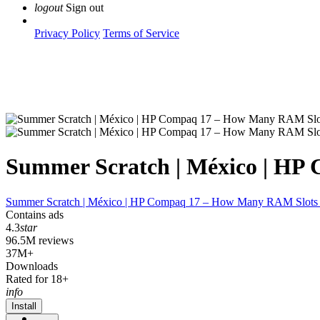
logout
Sign out
Privacy Policy
Terms of Service
Summer Scratch | México | HP
Summer Scratch | México | HP Compaq 17 – How Many RAM Slots 
Contains ads
4.3
star
96.5M reviews
37M+
Downloads
Rated for 18+
info
Install