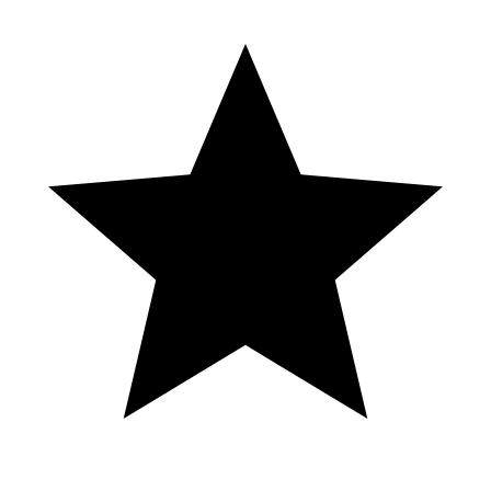
https://www.instagram.com/salsaficion ☑️ Threads -
https://www.threads.net/@salsaficion ☑️ TikTok -
https://www.tiktok.com/@salsaficion ☑️ Pinterest -
https://www.pinterest.com/Salsaficion/ ☑️ LinkedIn -
https://www.linkedin.com/company/salsaficion/ ☑️ X -
https://x.com/Salsaficion
Heather Lake from Fox 5 San Diego Live
at Viejas Casino and Resort 04
credits in order: 1. kingdicezz 2. kngdice 3. stolazz 4.
mugmanslefttoenail 5. nothing_butdead 6. ax4ite_ Comment if you
wanna know who the girl is! And thank you for all your love and
support!
Call Me Lucky - Casino VR Poker
This FlowRider is located on the 6th floor pool deck at Planet
Hollywood Resort on the Las Vegas strip. It is open to the public as
well as guest. The price is 35$ for 30 minutes or $25 with a local
ID. There is a trainer as well as stand up flowboards or bodyboards.