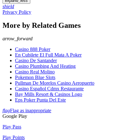
expand_less
shield
Privacy Policy
More by Related Games
arrow_forward
Casino 888 Poker
En Cubilete El Full Mata A Poker
Casino De Santander
Casino Plumbing And Heating
Casino Real Molino
Pokemon Blue Slots
Pullman De Morelos Casino Aeropuerto
Casino Español Cdmx Restaurante
Bay Mills Resort & Casinos Logo
Eps Poker Punta Del Este
flag
Flag as inappropriate
Google Play
Play Pass
Play Points