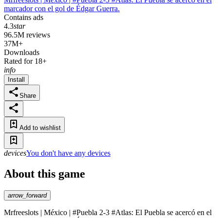
marcador con el gol de Édgar Guerra.
Contains ads
4.3
star
96.5M reviews
37M+
Downloads
Rated for 18+
info
Install
Share
Add to wishlist
devices
You don't have any devices
About this game
arrow_forward
Mrfreeslots | México | #Puebla 2-3 #Atlas: El Puebla se acercó en el