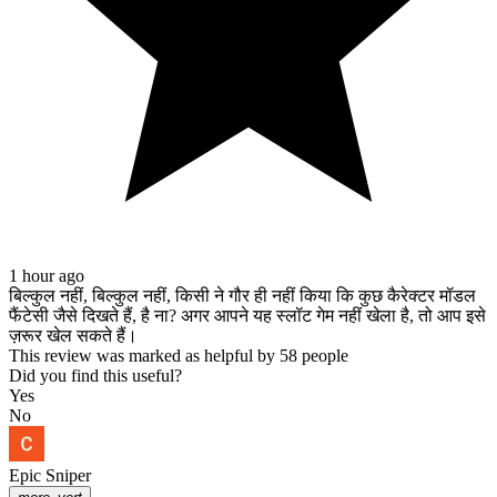
1 hour ago
बिल्कुल नहीं, बिल्कुल नहीं, किसी ने गौर ही नहीं किया कि कुछ कैरेक्टर मॉडल
फैंटेसी जैसे दिखते हैं, है ना? अगर आपने यह स्लॉट गेम नहीं खेला है, तो आप इसे
ज़रूर खेल सकते हैं।
This review was marked as helpful by 58 people
Did you find this useful?
Yes
No
Epic Sniper