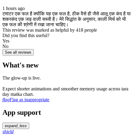
1 hours ago
टमाटर एक फल है क्योंकि यह एक फल है, ठीक वैसे ही जैसे आलू एक कंद है या
शकरकंद एक जड़ वाली सब्जी है। मेरे सिद्धांत के अनुसार, काली मिर्च को भी
एक फल की श्रेणी में रखा जाना चाहिए।
This review was marked as helpful by 418 people
Did you find this useful?
Yes
No
See all reviews
What's new
The glow‑up is live.
Expect shorter animations and smoother memory usage across tara
day matka chart.
flag
Flag as inappropriate
App support
expand_less
shield