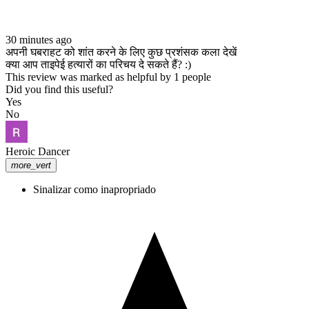
30 minutes ago
अपनी घबराहट को शांत करने के लिए कुछ प्रशंसक कला देखें
क्या आप ताइपेई हत्यारों का परिचय दे सकते हैं? :)
This review was marked as helpful by 1 people
Did you find this useful?
Yes
No
Heroic Dancer
more_vert
Sinalizar como inapropriado