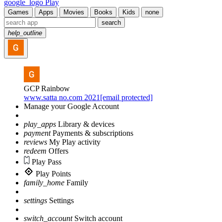
google_logo Play
Games
Apps
Movies
Books
Kids
none
search
help_outline
GCP Rainbow
www.satta no.com 2021[email protected]
Manage your Google Account
play_apps
Library & devices
payment
Payments & subscriptions
reviews
My Play activity
redeem
Offers
Play Pass
Play Points
family_home
Family
settings
Settings
switch_account
Switch account