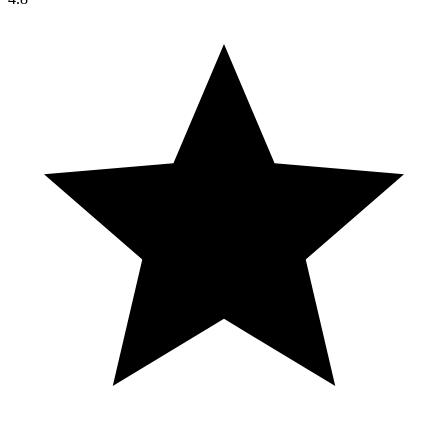
777 Sweepstakes Login | México | Gems Fortune IV 😲😲| Yono
Game Gameplay #slot
Choctaw
Casino
Epic Quest Casino
Casino Stream
Game
Finder
Online
Ladys chegando em seu
sonido para
Redemption Rock at
lamborghini ao Casino
enfriar tu
Sunland Park Racetrack &
Monte-Carlo #supercars
celular ❄
Casino(6)
#belezafeminina #rich
🌨
#lifestyle
Поддержите котика 🤝
Mega Win
#casino
#slot #1win #casino
Club - Free
#utemountaincasino
#заносынедели #занос
Casino
#montecarlo #notlikeus
#jackpot #cash #maxwin
Games &
#colorado
#bonus #game #sl
Slots P6
Inside the World of High Stakes
Gambling
HOLA AMIGOS !! ESPERO QUE TENGAN UN GRAN