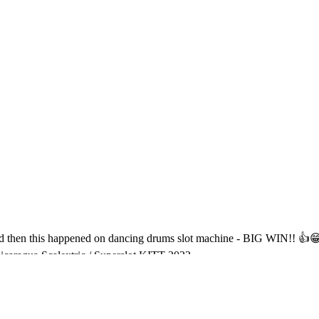
and then this happened on dancing drums slot machine - BIG WIN!! 
caragua Scalextric / Superslot KITT 2022.