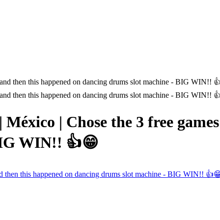
 México | Chose the 3 free game
BIG WIN!! 👍😁
nd then this happened on dancing drums slot machine - BIG WIN!! 👍