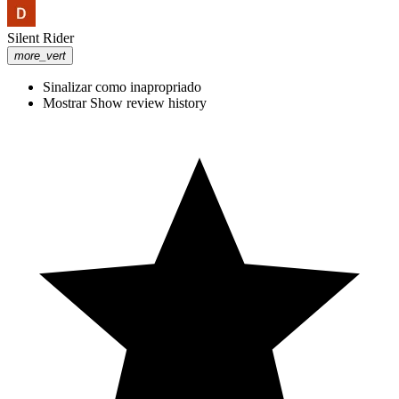
Silent Rider
more_vert
Sinalizar como inapropriado
Mostrar Show review history