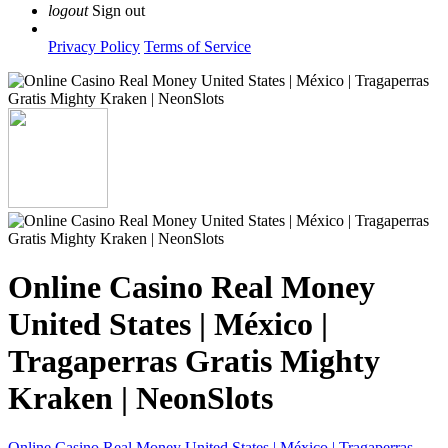
logout
Sign out
Privacy Policy
Terms of Service
Online Casino Real Money
United States | México |
Tragaperras Gratis Mighty
Kraken | NeonSlots
Online Casino Real Money United States | México | Tragaperras