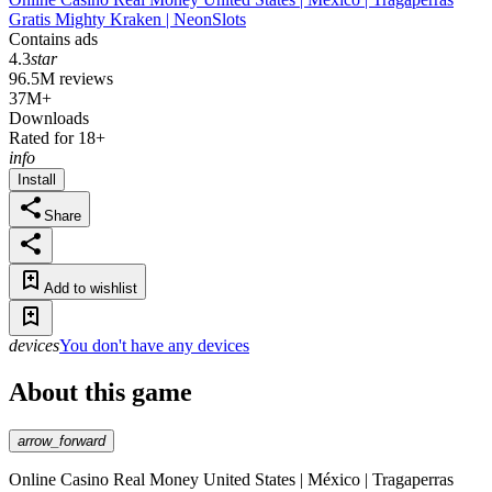
Gratis Mighty Kraken | NeonSlots
Contains ads
4.3
star
96.5M reviews
37M+
Downloads
Rated for 18+
info
Install
Share
Add to wishlist
devices
You don't have any devices
About this game
arrow_forward
Online Casino Real Money United States | México | Tragaperras