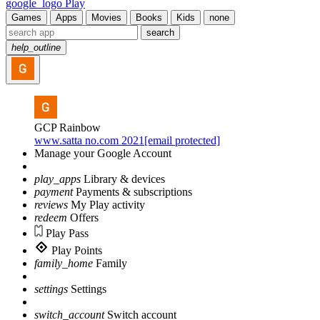
google_logo Play
Games
Apps
Movies
Books
Kids
none
search
help_outline
GCP Rainbow
www.satta no.com 2021[email protected]
Manage your Google Account
play_apps
Library & devices
payment
Payments & subscriptions
reviews
My Play activity
redeem
Offers
Play Pass
Play Points
family_home
Family
settings
Settings
switch_account
Switch account