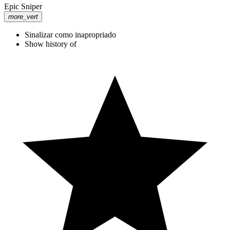
Epic Sniper
more_vert
Sinalizar como inapropriado
Show history of