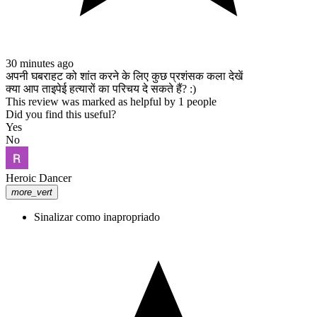
30 minutes ago
अपनी घबराहट को शांत करने के लिए कुछ प्रशंसक कला देखें
क्या आप ताइपेई हत्यारों का परिचय दे सकते हैं? :)
This review was marked as helpful by 1 people
Did you find this useful?
Yes
No
Heroic Dancer
more_vert
Sinalizar como inapropriado